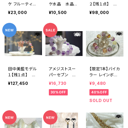
ケ フルーティー
ケ水晶 水晶
２【残１点】 ク
（目標達成、勝
ペリドット 薔薇
ォーツStarfish
¥23,000
¥10,500
¥98,000
利）ルビー・シト
＆レアストーン
リン
田中美藍モデル
アメジストスー
【限定1本】バイカ
１【残１点】 オ
パーセブン シ
ラー レインボー
レンジムーンス
ンプルブレスレッ
フローライト
¥127,450
¥16,730
¥9,480
トーンStarfish＆
ト 聖域・スピリ
30%OFF
40%OFF
レアストーン
チュアルの発電
所・悟り・高次の
SOLD OUT
波動