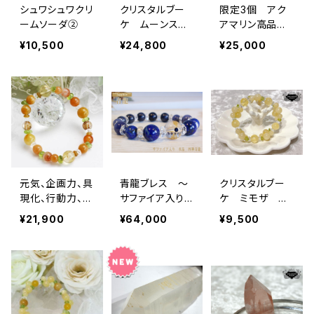
シュワシュワクリ
クリスタルブー
限定3個 アク
ームソーダ②
ケ ムーンスト
アマリン高品質
ーン （ムーンス
Heart ＆ 高
¥10,500
¥24,800
¥25,000
トーン ペリドッ
品質ブルートパ
ト 水晶）願望
ーズ ブレスレ
成就 幸運 結
ット
婚 月 ブレス
レット
元気、企画力、具
青龍ブレス ～
クリスタルブー
現化、行動力、再
サファイア入り
ケ ミモザ ２
出発、再生 「夕
～ （成功、昇
（才能発揮、開
¥21,900
¥64,000
¥9,500
陽のブーケ」
進）
花、無邪気な心、
明るさ、女神との
繋がり）