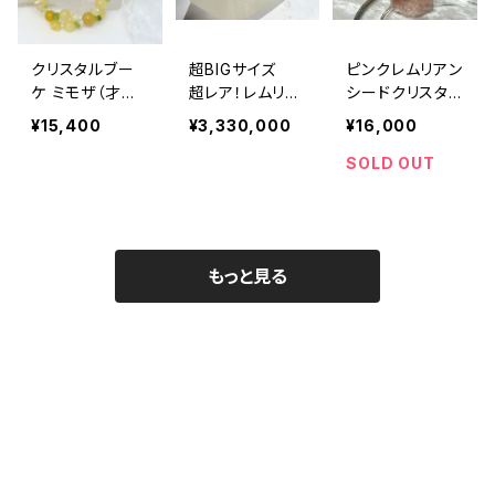
クリスタルブー
超BIGサイズ
ピンクレムリアン
ケ ミモザ（才能
超レア！レムリア
シードクリスタ
発揮、開花、無邪
ンシードクリスタ
ル ブラジル
¥15,400
¥3,330,000
¥16,000
気な心、明るさ、
ル 4.7Kｇ
ミナスジェライス
女神との繋がり）
産 P1108
SOLD OUT
もっと見る