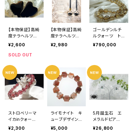
【本物保証】高純
【本物保証】高純
ゴールデンルチ
度テラヘルツ
度テラヘルツ美
ルクォーツ トッ
カッサ
顔ローラー
プグレード ネ
¥2,600
¥2,980
¥790,000
ックレス 美
麗 高級 【1点の
SOLD OUT
み】
ストロベリーマ
ライモナイト キ
5月誕生石 エ
イカinクォー
ューブデザインブ
メラルドピア
ツ ブレスレッ
レスレット
ス K10WG
¥2,300
¥5,000
¥26,800
ト