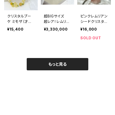
クリスタルブー
超BIGサイズ
ピンクレムリアン
ケ ミモザ（才能
超レア！レムリア
シードクリスタ
発揮、開花、無邪
ンシードクリスタ
ル ブラジル
¥15,400
¥3,330,000
¥16,000
気な心、明るさ、
ル 4.7Kｇ
ミナスジェライス
女神との繋がり）
産 P1108
SOLD OUT
もっと見る