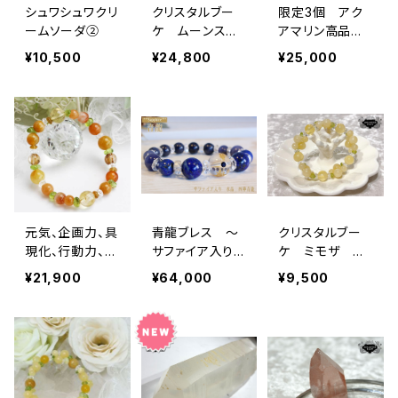
シュワシュワクリ
クリスタルブー
限定3個 アク
ームソーダ②
ケ ムーンスト
アマリン高品質
ーン （ムーンス
Heart ＆ 高
¥10,500
¥24,800
¥25,000
トーン ペリドッ
品質ブルートパ
ト 水晶）願望
ーズ ブレスレ
成就 幸運 結
ット
婚 月 ブレス
レット
元気、企画力、具
青龍ブレス ～
クリスタルブー
現化、行動力、再
サファイア入り
ケ ミモザ ２
出発、再生 「夕
～ （成功、昇
（才能発揮、開
¥21,900
¥64,000
¥9,500
陽のブーケ」
進）
花、無邪気な心、
明るさ、女神との
繋がり）