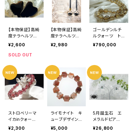
【本物保証】高純
【本物保証】高純
ゴールデンルチ
度テラヘルツ
度テラヘルツ美
ルクォーツ トッ
カッサ
顔ローラー
プグレード ネ
¥2,600
¥2,980
¥790,000
ックレス 美
麗 高級 【1点の
SOLD OUT
み】
ストロベリーマ
ライモナイト キ
5月誕生石 エ
イカinクォー
ューブデザインブ
メラルドピア
ツ ブレスレッ
レスレット
ス K10WG
¥2,300
¥5,000
¥26,800
ト