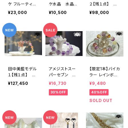
ケ フルーティー
ケ水晶 水晶
２【残１点】 ク
（目標達成、勝
ペリドット 薔薇
ォーツStarfish
¥23,000
¥10,500
¥98,000
利）ルビー・シト
＆レアストーン
リン
田中美藍モデル
アメジストスー
【限定1本】バイカ
１【残１点】 オ
パーセブン シ
ラー レインボー
レンジムーンス
ンプルブレスレッ
フローライト
¥127,450
¥16,730
¥9,480
トーンStarfish＆
ト 聖域・スピリ
30%OFF
40%OFF
レアストーン
チュアルの発電
所・悟り・高次の
SOLD OUT
波動