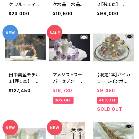
ケ フルーティー
ケ水晶 水晶
２【残１点】 ク
（目標達成、勝
ペリドット 薔薇
ォーツStarfish
¥23,000
¥10,500
¥98,000
利）ルビー・シト
＆レアストーン
リン
田中美藍モデル
アメジストスー
【限定1本】バイカ
１【残１点】 オ
パーセブン シ
ラー レインボー
レンジムーンス
ンプルブレスレッ
フローライト
¥127,450
¥16,730
¥9,480
トーンStarfish＆
ト 聖域・スピリ
30%OFF
40%OFF
レアストーン
チュアルの発電
所・悟り・高次の
SOLD OUT
波動