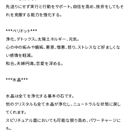
先送りにせず実行と行動をサポート。自信を高め、挫折をしてもそ
れを克服する能力を強化する。
***ペリドット***
浄化、デトックス。太陽エネルギー、元気。
心の中の妬みや嫉妬、悪意、憎悪、怒り、ストレスなど好ましくな
い感情を軽減。
和合。夫婦円満。恋愛を深める。
***水晶***
水晶は全てを浄化する基本の石です。
他のクリスタルも全て水晶が浄化し、ニュートラルな状態に戻し
てくれます。
スピリチュアル面においても可能な限り高め、パワーチャージに
も。