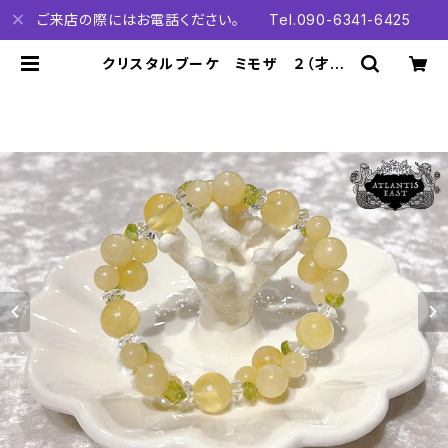
ご来店の際にはお電話ください。 Tel.090-6341-6425
クリスタルブーケ ミモザ ２（才能
発揮、開花、無邪気な心、明るさ、女神
との繋がり） | Atlantis East